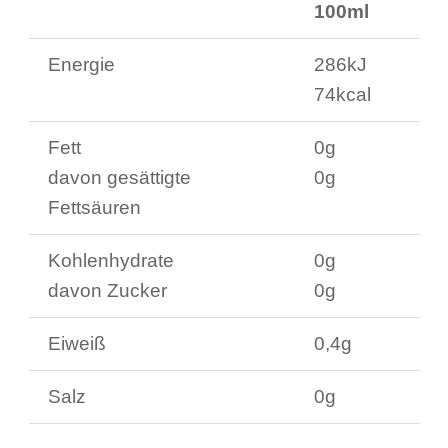
100ml
Energie
286kJ
74kcal
Fett
0g
davon gesättigte
0g
Fettsäuren
Kohlenhydrate
0g
davon Zucker
0g
Eiweiß
0,4g
Salz
0g